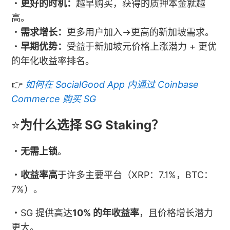
・
更好的时机：
越早购买，获得的质押本金就越
高。
・
需求增长：
更多用户加入→更高的新加坡需求。
・
早期优势：
受益于新加坡元价格上涨潜力 + 更优
的年化收益率排名。
👉
如何在 SocialGood App 内通过 Coinbase
Commerce 购买 SG
⭐
为什么选择 SG Staking？
・
无需上锁
。
・
收益率高
于许多主要平台（XRP：7.1%，BTC：
7%）。
・SG 提供高达
10% 的年收益率
，且价格增长潜力
更大。