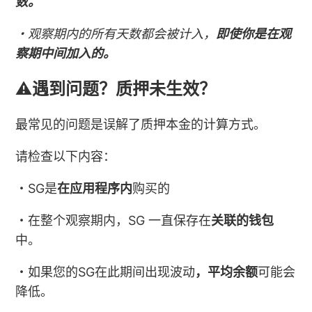
数。
・观察期内的所有天数都会被计入，
即使你是在观
察期中间加入的。
⚠️
遇到问题？质押未生效？
最常见的问题是误解了质押本金的计算方式。
请检查以下内容：
・SG是
在应用程序内
购买的
・在整个观察期内，SG 一直保存在
关联的钱包
中。
・如果您的SG在此期间出现波动
，平均余额
可能会
降低。