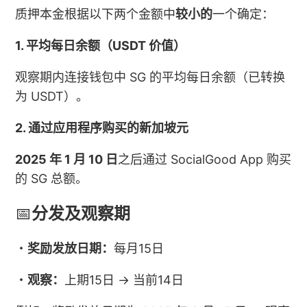
质押本金根据以下两个金额中
较小的
一个确定：
1. 平均每日余额（USDT 价值）
观察期内连接钱包中 SG 的平均每日余额（已转换
为 USDT）。
2. 通过应用程序购买的新加坡元
2025 年 1 月 10 日
之后通过 SocialGood App 购买
的 SG 总额。
📅
分发及观察期
・
奖励发放日期：
每月15日
・
观察：
上期15日 → 当前14日