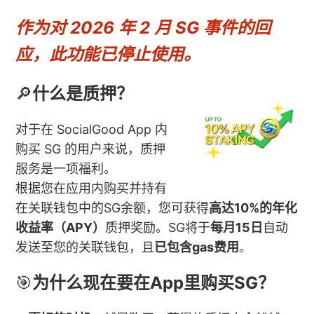
作为对 2026 年 2 月 SG 事件的回
应，此功能已停止使用。
🔎
什么是质押？
对于在 SocialGood App 内
购买 SG 的用户来说，质押
服务是一项福利。
根据您在应用内购买并持有
在关联钱包中的SG余额，您可获得
高达10%的年化
收益率（APY）
质押奖励。SG将于
每月15日
自动
发送至您的关联钱包，且
已包含gas费用
。
🎯
为什么现在要在App里购买SG？