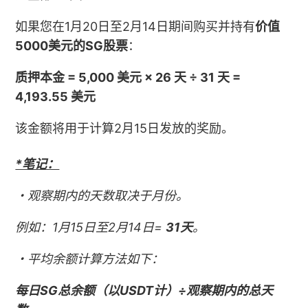
如果您在1月20日至2月14日期间购买并持有
价值
5000美元的SG股票
：
质押本金 = 5,000 美元 × 26 天 ÷ 31 天 =
4,193.55 美元
该金额将用于计算2月15日发放的奖励。
*笔记：
・观察期内的天数取决于月份。
例如：1月15日至2月14日=
31天
。
・平均余额计算方法如下：
每日SG总余额（以USDT计）÷观察期内的总天