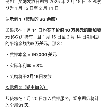
例如：奖励发放日期为 2025 年 2 月 15 日 → 观察
期为 1 月 15 日至 2 月 14 日。
📝
示例 1（波动的 SG 余额）
如果您在 1 月 14 日购买了
价值 10 万美元的新加坡
元 (SG)
并持有，且 1 月 15 日至 2 月 14 日期间您
的平均余额为
9 万美元
，那么：
・质押本金 =
90,000 美元
・实际年利率 =
8%
・奖励将于
2月15日
发放
📝
示例 2（期中加入）
即使您在 1 月 20 日加入质押服务，观察期仍将计
入全部
31 天
。