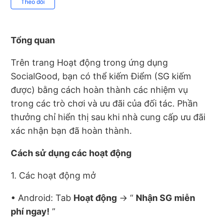
Theo dõi
Tổng quan
Trên trang Hoạt động trong ứng dụng
SocialGood, bạn có thể kiếm Điểm (SG kiếm
được) bằng cách hoàn thành các nhiệm vụ
trong các trò chơi và ưu đãi của đối tác. Phần
thưởng chỉ hiển thị sau khi nhà cung cấp ưu đãi
xác nhận bạn đã hoàn thành.
Cách sử dụng các hoạt động
1. Các hoạt động mở
• Android: Tab
Hoạt động
→ “
Nhận SG miễn
phí ngay!
”