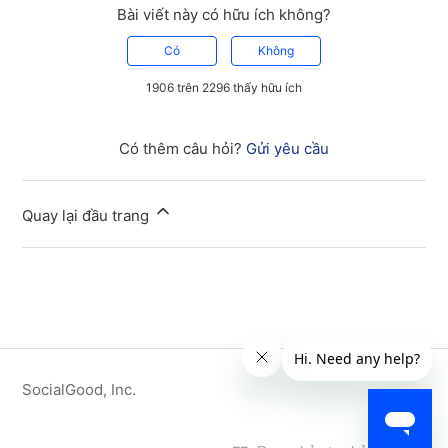
Bài viết này có hữu ích không?
Có
Không
1906 trên 2296 thấy hữu ích
Có thêm câu hỏi?
Gửi yêu cầu
Quay lại đầu trang
SocialGood, Inc.